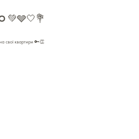
 💚🩶🤍💐
а свої квартири 🔑👏